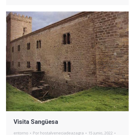
Visita Sangüesa
entorno
Por
hostalveneciadeazagra
15 junio, 2022