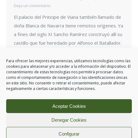
Deja un comentario
El palacio del Principe de Viana también llamado de
doña Blanca de Navarra tiene remotos orígenes. Ya
a fines del siglo XI Sancho Ramírez construyó allí su
castillo que fue heredado por Alfonso el Batallador.
Al separarse Navarra de Aragón (1134) y quedar la
villa de Sangüesa en línea fronteriza se edificó un
Para ofrecer las mejores experiencias, utilizamos tecnologías como las
cookies para almacenar y/o acceder a la información del dispositivo. El
cerco amurallado…
consentimiento de estas tecnologías nos permitirá procesar datos
como el comportamiento de navegación o las identificaciones únicas
en este sitio. No consentir o retirar el consentimiento, puede afectar
negativamente a ciertas características y funciones.
←
1
…
10
11
12
13
14
…
Aceptar Cookies
25
→
Denegar Cookies
Configurar