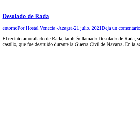
Desolado de Rada
entorno
Por
Hostal Venecia -Azagra-
21 julio, 2021
Deja un comentari
El recinto amurallado de Rada, también llamado Desolado de Rada, se 
castillo, que fue destruido durante la Guerra Civil de Navarra. En la a