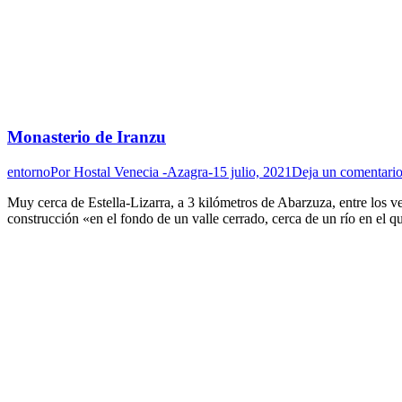
Monasterio de Iranzu
entorno
Por
Hostal Venecia -Azagra-
15 julio, 2021
Deja un comentari
Muy cerca de Estella-Lizarra, a 3 kilómetros de Abarzuza, entre los v
construcción «en el fondo de un valle cerrado, cerca de un río en el 