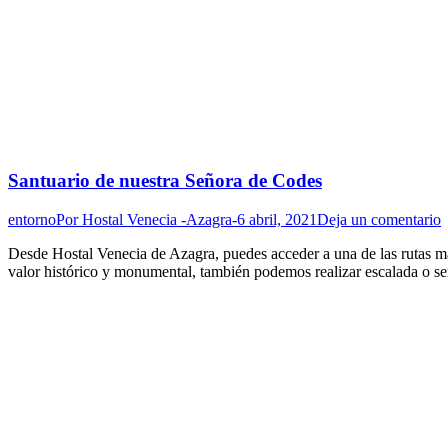
Santuario de nuestra Señora de Codes
entorno
Por
Hostal Venecia -Azagra-
6 abril, 2021
Deja un comentario
Desde Hostal Venecia de Azagra, puedes acceder a una de las rutas más
valor histórico y monumental, también podemos realizar escalada o s