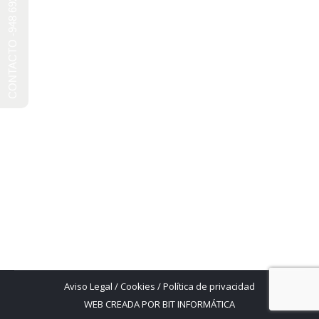
CONTACTO -948 692 241-
Balneario de Fitero
entorno
Por
Ivan
4 noviembre, 2024
Deja un comentario
El subsuelo considerado por algunos de los
científicos como el sexto continente. Hoy te
presentamos la cueva de Mendukilo, una cueva
acondicionada y con posibilidad de entrar en
mundos profundos de la antigüedad.
Aviso Legal
/
Cookies
/
Política de privacidad
WEB CREADA POR BIT INFORMÁTICA