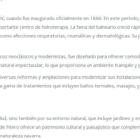
 XIX, cuando fue inaugurado oficialmente en 1866. En este periodo
rtante centro de hidroterapia. La fama del balneario creció rápi
como afecciones respiratorias, reumáticas y dermatológicas. Su pre
tónicos neoclásicos y modernistas, fue diseñado para ofrecer comod
tural espectacular, lo que proporciona un ambiente tranquilo y pr
 diversas reformas y ampliaciones para modernizar sus instalaci
ia gama de tratamientos que incluyen baños termales, masajes, y 
lud, sino también por su entorno natural, que incluye jardines y es
de Fitero ofrece un patrimonio cultural y paisajístico que complem
naturaleza navarra.