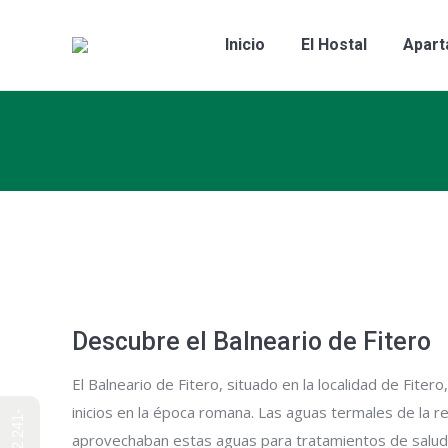
Inicio
El Host
Inicio
El Hostal
Apart
Descubre el Balneario de Fitero
El Balneario de Fitero, situado en la localidad de Fite
inicios en la época romana. Las aguas termales de la r
aprovechaban estas aguas para tratamientos de salud 