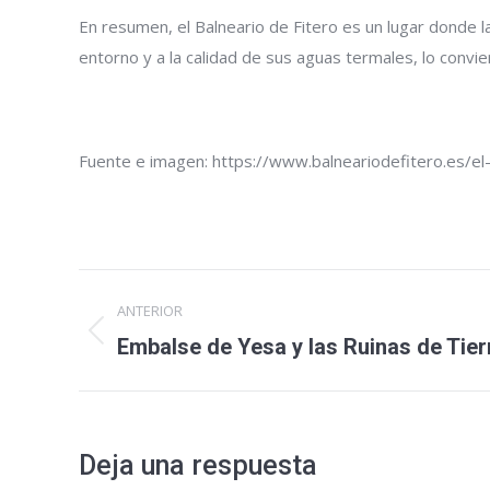
En resumen, el Balneario de Fitero es un lugar donde la
entorno y a la calidad de sus aguas termales, lo convie
Fuente e imagen: https://www.balneariodefitero.es/el-
Navegación
ANTERIOR
entre
Embalse de Yesa y las Ruinas de Tie
Entrada
anterior:
entradas
Deja una respuesta