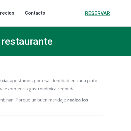
RESERVAR
rismo
Precios
Contacto
RESERVAR
recios
Contacto
 restaurante
ecia
, apostamos por esa identidad en cada plato
una experiencia gastronómica redonda.
ombinan. Porque un buen maridaje
realza los