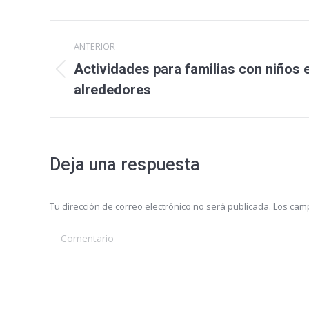
Navegación
ANTERIOR
entre
Actividades para familias con niños 
Entrada
alrededores
entradas
anterior:
Deja una respuesta
Tu dirección de correo electrónico no será publicada. Los c
Comentario