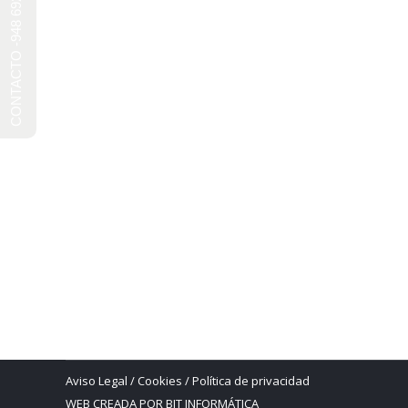
CONTACTO -948 692 241-
Puente de la Rabia
entorno
Por
Ivan
18 noviembre, 2024
Deja un comen
El subsuelo considerado por algunos de los científ
de entrar en mundos profundos de la antigüedad.
Aviso Legal
/
Cookies
/
Política de privacidad
WEB CREADA POR BIT INFORMÁTICA